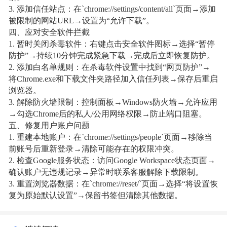
3. 添加信任站点：在`chrome://settings/content/all`页面→添加
被限制的网站URL→设置为“允许下载”。
四、应对安全软件拦截
1. 暂时关闭杀毒软件：右键点击安全软件图标→选择“暂停
防护”→持续10分钟完成紧急下载→完成后立即恢复防护。
2. 添加白名单规则：在杀毒软件设置中找到“网页防护”→
将Chrome.exe和下载文件夹路径加入信任列表→保存后重启
浏览器。
3. 解除防火墙限制：控制面板→Windows防火墙→允许应用
→勾选Chrome后的私人/公用网络权限→防止端口阻塞。
五、修复用户账户问题
1. 重建本地账户：在`chrome://settings/people`页面→移除当
前账号后重新登录→清除可能存在的权限冲突。
2. 检查Google服务状态：访问Google Workspace状态页面→
确认账户无违规记录→异常时联系客服解除下载限制。
3. 重置浏览器数据：在`chrome://reset/`页面→选择“将设置恢
复为原始默认设置”→保留书签但清除其他数据。