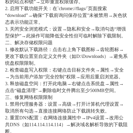
权的站点和锁”→立即重置权限缓存。
2. 启用下载功能开关：在`chrome://flags/`页面搜索
“download”→确保“下载前询问保存位置”未被禁用→灰色状
态表示功能正常。
3. 关闭安全浏览模式：设置→隐私和安全→取消勾选“增强
型保护”→此操作可能降低安全性但可临时解除下载限制。
二、解决存储权限问题
1. 修改默认下载路径：点击右上角下载图标→齿轮图标→
更改下载位置至自定义文件夹（如D:\Downloads）→避免系
统盘权限限制。
2. 检查磁盘写入权限：右键点击目标文件夹→属性→安全
→为当前用户添加“完全控制”权限→应用后重启浏览器。
3. 释放磁盘空间：打开此电脑→右键点击系统盘→属性→
点击“磁盘清理”→删除临时文件腾出至少500MB空间。
三、修复网络权限限制
1. 禁用代理服务器：设置→高级→打开计算机代理设置→
取消所有勾选→直接连接网络防止下载跳转失败。
2. 重置DNS配置：在网络连接属性中→IPv4设置→改用公
共DNS（如114.114.114.114）→解决域名解析导致的下载阻
断。