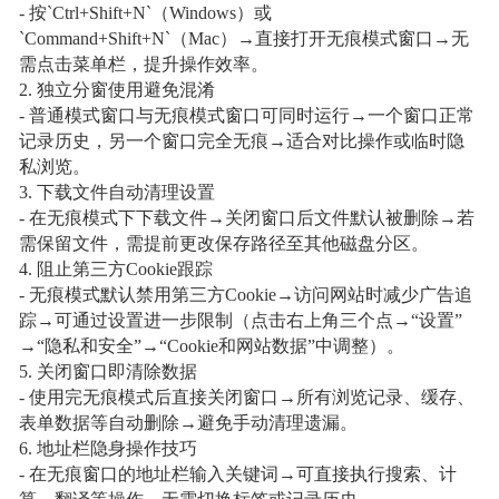
- 按`Ctrl+Shift+N`（Windows）或
`Command+Shift+N`（Mac）→直接打开无痕模式窗口→无
需点击菜单栏，提升操作效率。
2. 独立分窗使用避免混淆
- 普通模式窗口与无痕模式窗口可同时运行→一个窗口正常
记录历史，另一个窗口完全无痕→适合对比操作或临时隐
私浏览。
3. 下载文件自动清理设置
- 在无痕模式下下载文件→关闭窗口后文件默认被删除→若
需保留文件，需提前更改保存路径至其他磁盘分区。
4. 阻止第三方Cookie跟踪
- 无痕模式默认禁用第三方Cookie→访问网站时减少广告追
踪→可通过设置进一步限制（点击右上角三个点→“设置”
→“隐私和安全”→“Cookie和网站数据”中调整）。
5. 关闭窗口即清除数据
- 使用完无痕模式后直接关闭窗口→所有浏览记录、缓存、
表单数据等自动删除→避免手动清理遗漏。
6. 地址栏隐身操作技巧
- 在无痕窗口的地址栏输入关键词→可直接执行搜索、计