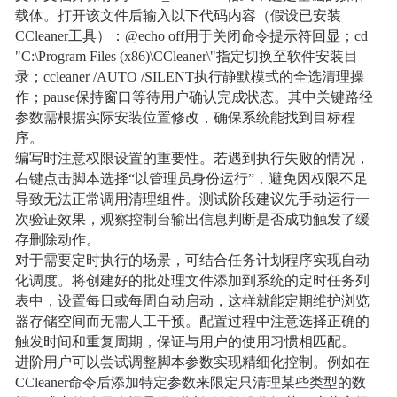
载体。打开该文件后输入以下代码内容（假设已安装
CCleaner工具）：@echo off用于关闭命令提示符回显；cd
"C:\Program Files (x86)\CCleaner\"指定切换至软件安装目
录；ccleaner /AUTO /SILENT执行静默模式的全选清理操
作；pause保持窗口等待用户确认完成状态。其中关键路径
参数需根据实际安装位置修改，确保系统能找到目标程
序。
编写时注意权限设置的重要性。若遇到执行失败的情况，
右键点击脚本选择“以管理员身份运行”，避免因权限不足
导致无法正常调用清理组件。测试阶段建议先手动运行一
次验证效果，观察控制台输出信息判断是否成功触发了缓
存删除动作。
对于需要定时执行的场景，可结合任务计划程序实现自动
化调度。将创建好的批处理文件添加到系统的定时任务列
表中，设置每日或每周自动启动，这样就能定期维护浏览
器存储空间而无需人工干预。配置过程中注意选择正确的
触发时间和重复周期，保证与用户的使用习惯相匹配。
进阶用户可以尝试调整脚本参数实现精细化控制。例如在
CCleaner命令后添加特定参数来限定只清理某些类型的数