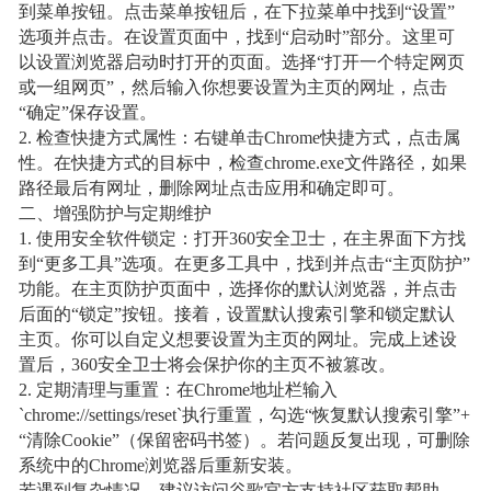
到菜单按钮。点击菜单按钮后，在下拉菜单中找到“设置”
选项并点击。在设置页面中，找到“启动时”部分。这里可
以设置浏览器启动时打开的页面。选择“打开一个特定网页
或一组网页”，然后输入你想要设置为主页的网址，点击
“确定”保存设置。
2. 检查快捷方式属性：右键单击Chrome快捷方式，点击属
性。在快捷方式的目标中，检查chrome.exe文件路径，如果
路径最后有网址，删除网址点击应用和确定即可。
二、增强防护与定期维护
1. 使用安全软件锁定：打开360安全卫士，在主界面下方找
到“更多工具”选项。在更多工具中，找到并点击“主页防护”
功能。在主页防护页面中，选择你的默认浏览器，并点击
后面的“锁定”按钮。接着，设置默认搜索引擎和锁定默认
主页。你可以自定义想要设置为主页的网址。完成上述设
置后，360安全卫士将会保护你的主页不被篡改。
2. 定期清理与重置：在Chrome地址栏输入
`chrome://settings/reset`执行重置，勾选“恢复默认搜索引擎”+
“清除Cookie”（保留密码书签）。若问题反复出现，可删除
系统中的Chrome浏览器后重新安装。