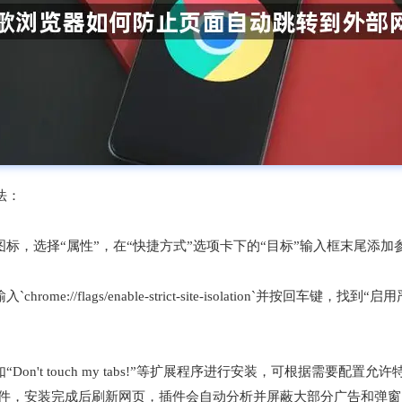
法：
择“属性”，在“快捷方式”选项卡下的“目标”输入框末尾添加参数`--disabl
ome://flags/enable-strict-site-isolation`并按
Don't touch my tabs!”等扩展程序进行安装，可根据需要配置
 Origin插件，安装完成后刷新网页，插件会自动分析并屏蔽大部分广