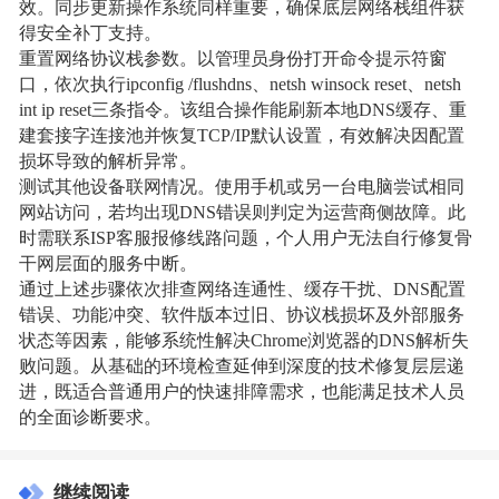
效。同步更新操作系统同样重要，确保底层网络栈组件获
得安全补丁支持。
重置网络协议栈参数。以管理员身份打开命令提示符窗
口，依次执行ipconfig /flushdns、netsh winsock reset、netsh
int ip reset三条指令。该组合操作能刷新本地DNS缓存、重
建套接字连接池并恢复TCP/IP默认设置，有效解决因配置
损坏导致的解析异常。
测试其他设备联网情况。使用手机或另一台电脑尝试相同
网站访问，若均出现DNS错误则判定为运营商侧故障。此
时需联系ISP客服报修线路问题，个人用户无法自行修复骨
干网层面的服务中断。
通过上述步骤依次排查网络连通性、缓存干扰、DNS配置
错误、功能冲突、软件版本过旧、协议栈损坏及外部服务
状态等因素，能够系统性解决Chrome浏览器的DNS解析失
败问题。从基础的环境检查延伸到深度的技术修复层层递
进，既适合普通用户的快速排障需求，也能满足技术人员
的全面诊断要求。
继续阅读