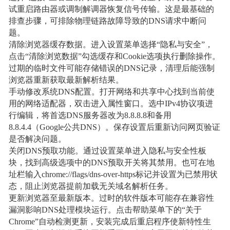
试重启路由器或调制解调器恢复信号传输。这是最基础的
排查步骤，可排除物理链路故障导致的DNS请求中断问
题。
清除浏览器缓存数据。进入设置菜单选择“隐私与安全”，
点击“清除浏览数据”勾选缓存和Cookie选项执行删除操作。
过期的临时文件可能存储错误的DNS记录，清理后能强制
浏览器重新获取最新解析结果。
手动修改系统DNS配置。打开网络和共享中心找到当前使
用的网络适配器，双击进入属性窗口。选中IPv4协议项进
行编辑，将首选DNS服务器改为8.8.8.8和备用
8.8.4.4（Google公共DNS）。保存设置后重新访问网页验证
是否解决问题。
关闭DNS预取功能。通过设置菜单进入隐私与安全性板
块，找到高级选项中的DNS预取开关将其禁用。也可在地
址栏输入chrome://flags/dns-over-https标记并设置为已禁用状
态，阻止浏览器提前加载无关域名解析任务。
更新浏览器至最新版本。过时的软件版本可能存在兼容性
漏洞影响DNS处理模块运行。点击帮助菜单下的“关于
Chrome”自动检测更新，安装完成后重启程序使新特性生