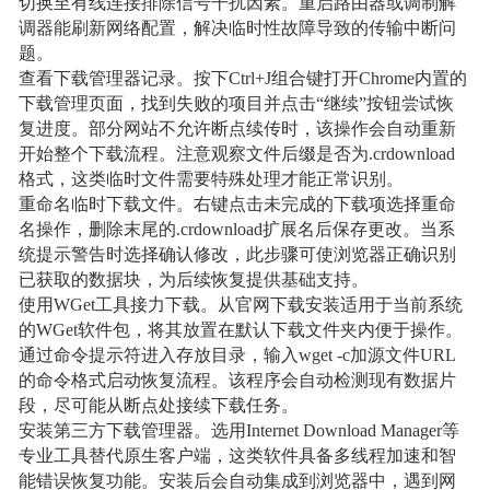
切换至有线连接排除信号干扰因素。重启路由器或调制解
调器能刷新网络配置，解决临时性故障导致的传输中断问
题。
查看下载管理器记录。按下Ctrl+J组合键打开Chrome内置的
下载管理页面，找到失败的项目并点击“继续”按钮尝试恢
复进度。部分网站不允许断点续传时，该操作会自动重新
开始整个下载流程。注意观察文件后缀是否为.crdownload
格式，这类临时文件需要特殊处理才能正常识别。
重命名临时下载文件。右键点击未完成的下载项选择重命
名操作，删除末尾的.crdownload扩展名后保存更改。当系
统提示警告时选择确认修改，此步骤可使浏览器正确识别
已获取的数据块，为后续恢复提供基础支持。
使用WGet工具接力下载。从官网下载安装适用于当前系统
的WGet软件包，将其放置在默认下载文件夹内便于操作。
通过命令提示符进入存放目录，输入wget -c加源文件URL
的命令格式启动恢复流程。该程序会自动检测现有数据片
段，尽可能从断点处接续下载任务。
安装第三方下载管理器。选用Internet Download Manager等
专业工具替代原生客户端，这类软件具备多线程加速和智
能错误恢复功能。安装后会自动集成到浏览器中，遇到网