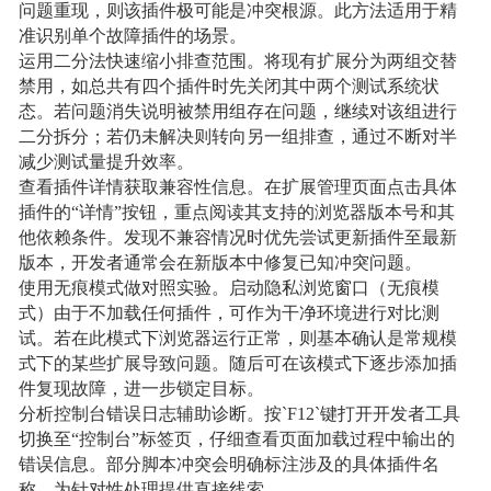
问题重现，则该插件极可能是冲突根源。此方法适用于精
准识别单个故障插件的场景。
运用二分法快速缩小排查范围。将现有扩展分为两组交替
禁用，如总共有四个插件时先关闭其中两个测试系统状
态。若问题消失说明被禁用组存在问题，继续对该组进行
二分拆分；若仍未解决则转向另一组排查，通过不断对半
减少测试量提升效率。
查看插件详情获取兼容性信息。在扩展管理页面点击具体
插件的“详情”按钮，重点阅读其支持的浏览器版本号和其
他依赖条件。发现不兼容情况时优先尝试更新插件至最新
版本，开发者通常会在新版本中修复已知冲突问题。
使用无痕模式做对照实验。启动隐私浏览窗口（无痕模
式）由于不加载任何插件，可作为干净环境进行对比测
试。若在此模式下浏览器运行正常，则基本确认是常规模
式下的某些扩展导致问题。随后可在该模式下逐步添加插
件复现故障，进一步锁定目标。
分析控制台错误日志辅助诊断。按`F12`键打开开发者工具
切换至“控制台”标签页，仔细查看页面加载过程中输出的
错误信息。部分脚本冲突会明确标注涉及的具体插件名
称，为针对性处理提供直接线索。