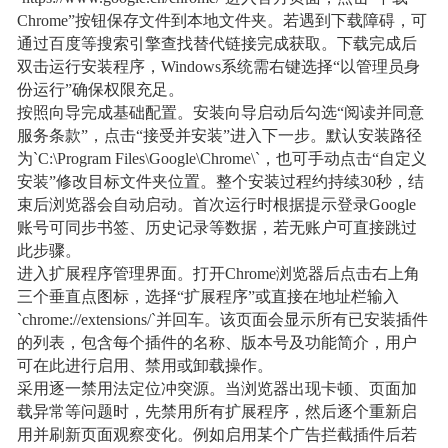
Chrome”按钮保存文件到本地文件夹。若遇到下载障碍，可
通过百度等搜索引擎查找替代链接完成获取。下载完成后
双击运行安装程序，Windows系统需右键选择“以管理员身
份运行”确保权限充足。
按照向导完成基础配置。安装向导启动后勾选“阅读并同意
服务条款”，点击“接受并安装”进入下一步。默认安装路径
为`C:\Program Files\Google\Chrome\`，也可手动点击“自定义
安装”修改目标文件夹位置。整个安装过程约持续30秒，结
束后浏览器会自动启动。首次运行时根据提示登录Google
账号可同步书签、历史记录等数据，若无账户可直接跳过
此步骤。
进入扩展程序管理界面。打开Chrome浏览器后点击右上角
三个垂直点图标，选择“扩展程序”或直接在地址栏输入
`chrome://extensions/`并回车。该页面会显示所有已安装插件
的列表，包含每个插件的名称、版本号及功能简介，用户
可在此进行启用、禁用或卸载操作。
采用逐一禁用法定位冲突源。当浏览器出现卡顿、页面加
载异常等问题时，先禁用所有扩展程序，然后逐个重新启
用并刷新页面观察变化。例如启用某个广告拦截插件后若