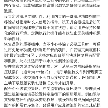
能高效清理长期未使用或已损坏的项目，释放磁盘空间和
内存资源。卸载完成后建议重启浏览器确保彻底清除残留
数据。
设置定时清理过期组件。利用内置的一键清理功能扫描并
移除超过指定时长未使用的插件。该工具会根据最后访问
时间智能判断哪些扩展属于闲置状态，帮助用户保持轻量
化的运行环境。定期执行此操作能有效防止无关插件积累
影响性能。
恢复误删的重要插件。当不小心移除了必要工具时，可通
过历史记录功能找回近期卸载的项目。在管理页面底部找
到“最近卸载”分区，选择对应条目即可快速恢复原有配置
和数据。此方法适用于非永久性删除的情况。
管理非官方渠道安装的扩展。对于从第三方网站获取的解
压版插件（通常为.crx格式），需手动拖拽文件到管理页面
完成安装。这类插件不会自动接收更新通知，必须由用户
主动下载新版安装包替换旧文件才能升级。
配合企业级管控策略。在受监管的设备环境中，管理员可
通过组策略编辑器设置特定路径下的更新规则。例如限制
某些敏感插件的版本变动权限，或强制所有成员同步指定
版本的扩展程序集合。普通用户应遵循组织的安全规范操