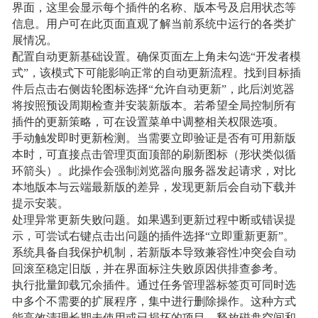
界面，这里会显示每个插件的名称、版本号及启用状态等
信息。用户可在此页面直观了解当前系统中运行的各类扩
展情况。
配置自动更新基础设置。确保页面左上角未勾选“开发者模
式”，该模式下可能影响正常的自动更新流程。找到目标插
件后点击右侧齿轮图标选择“允许自动更新”，此后浏览器
将按照预设周期检查并安装新版本。若希望全局控制所有
插件的更新策略，可在设置菜单中调整相关权限选项。
手动触发即时更新检测。当需要立即验证是否有可用新版
本时，可直接点击管理页面顶部的刷新图标（形状类似循
环箭头）。此操作会强制浏览器向服务器发起请求，对比
本地版本与云端最新版的差异，发现更新后会自动下载并
提示安装。
处理异常更新失败问题。如果遇到更新过程中断或错误提
示，可尝试右键点击出问题的插件选择“立即重新更新”。
系统具备自我保护机制，若新版本导致兼容性冲突会自动
回滚至稳定旧版，并在界面标注失败原因供排查参考。
执行批量卸载冗余插件。通过任务管理器标签页可同时选
中多个不需要的扩展程序，集中进行删除操作。这种方式