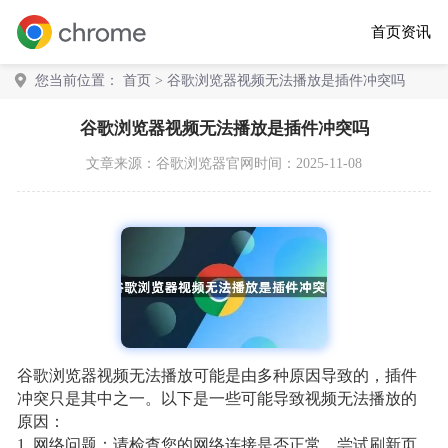
首页
资讯
您当前位置：
首页
> 谷歌浏览器视频无法播放是插件冲突吗
谷歌浏览器视频无法播放是插件冲突吗
文章来源：
谷歌浏览器官网
时间：2025-11-08
谷歌浏览器视频无法播放可能是由多种原因导致的，插件
冲突只是其中之一。以下是一些可能导致视频无法播放的
原因：
1. 网络问题：请检查您的网络连接是否正常，尝试刷新页