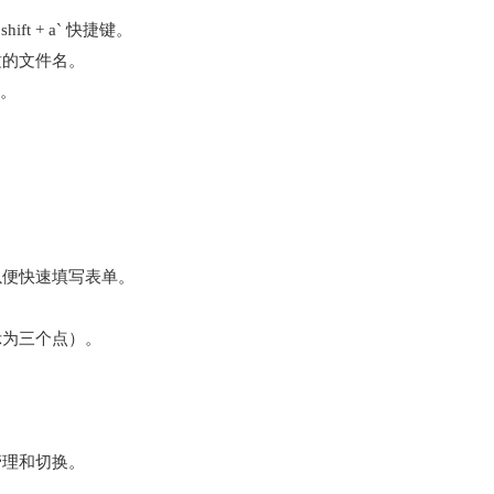
ft + a` 快捷键。
适的文件名。
）。
。
以便快速填写表单。
示为三个点）。
管理和切换。