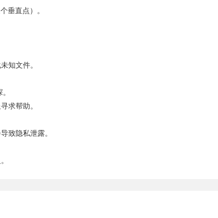
三个垂直点）。
载未知文件。
探。
服寻求帮助。
会导致隐私泄露。
人。