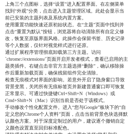
上角三个点图标，选择“设置”进入配置界面。在左侧菜单
找到“外观”分类，点击进入主题管理区域。此处会显示当
前已安装的主题列表及系统内置方案。
使用重置功能快速还原初始状态。在“主题”页面中找到并
点击“重置为默认”按钮，浏览器将自动清除所有自定义修
改，恢复至原版界面风格。此操作会保留书签、历史记录
等个人数据，仅针对视觉样式进行还原。
通过扩展程序管理彻底卸载第三方主题。访问
`chrome://extensions/`页面开启开发者模式，查看已启用的主
题类插件。右键点击非官方主题选择“删除”，确认移除操
作后重新加载页面，确保残留组件完全清除。
检查无痕模式对界面的影响。若意外开启了隐身窗口导致
背景变黑，关闭所有无痕标签页并新建普通窗口即可恢复
正常显示。可通过快捷键Ctrl+Shift+N（Windows）或
Cmd+Shift+N（Mac）识别当前是否处于该模式。
手动修改个性化配置文件。进入“您与Google”板块下的“自
定义您的Chrome个人资料”页面，点击当前背景色块选择默
认颜色方案。对于深度定制过的用户，建议逐个撤销自定
义颜色设置直至回归标准配色。