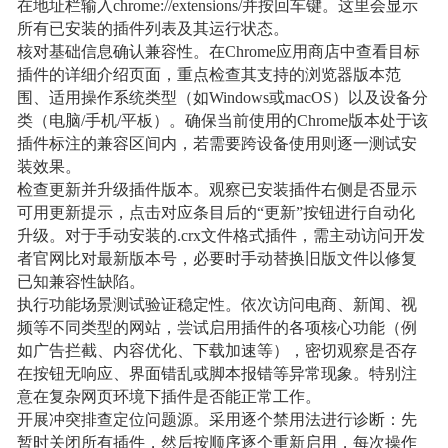
在地址栏输入chrome://extensions/并按回车键。这里会显示
所有已安装的插件列表及其运行状态。
核对基础信息确认兼容性。在Chrome应用商店中查看目标
插件的详细介绍页面，重点检查其支持的浏览器版本范
围、适用操作系统类型（如Windows或macOS）以及设备分
类（电脑/手机/平板）。确保当前使用的Chrome版本处于该
插件标注的兼容区间内，若需要跨设备使用则逐一测试安
装效果。
检查更新并升级插件版本。观察已安装插件右侧是否显示
可用更新提示，点击对应条目后的“更新”按钮进行自动化
升级。对于手动安装的.crx文件格式插件，需主动访问开发
者官网比对最新版本号，必要时手动替换旧版文件以修复
已知兼容性缺陷。
执行功能场景测试验证稳定性。依次访问电商、新闻、视
频等不同类型的网站，尝试启用插件的各项核心功能（例
如广告拦截、内容优化、下载加速等），密切观察是否存
在按钮无响应、界面错乱或脚本报错等异常现象。特别注
意在复杂网页环境下插件是否能正常工作。
开展冲突排查定位问题源。采用逐个禁用法进行诊断：先
暂时关闭所有插件，然后按顺序逐个重新启用，每次操作