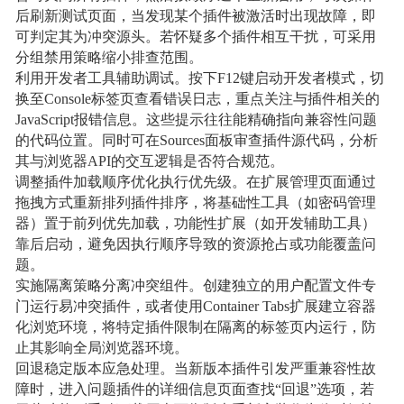
后刷新测试页面，当发现某个插件被激活时出现故障，即
可判定其为冲突源头。若怀疑多个插件相互干扰，可采用
分组禁用策略缩小排查范围。
利用开发者工具辅助调试。按下F12键启动开发者模式，切
换至Console标签页查看错误日志，重点关注与插件相关的
JavaScript报错信息。这些提示往往能精确指向兼容性问题
的代码位置。同时可在Sources面板审查插件源代码，分析
其与浏览器API的交互逻辑是否符合规范。
调整插件加载顺序优化执行优先级。在扩展管理页面通过
拖拽方式重新排列插件排序，将基础性工具（如密码管理
器）置于前列优先加载，功能性扩展（如开发辅助工具）
靠后启动，避免因执行顺序导致的资源抢占或功能覆盖问
题。
实施隔离策略分离冲突组件。创建独立的用户配置文件专
门运行易冲突插件，或者使用Container Tabs扩展建立容器
化浏览环境，将特定插件限制在隔离的标签页内运行，防
止其影响全局浏览器环境。
回退稳定版本应急处理。当新版本插件引发严重兼容性故
障时，进入问题插件的详细信息页面查找“回退”选项，若