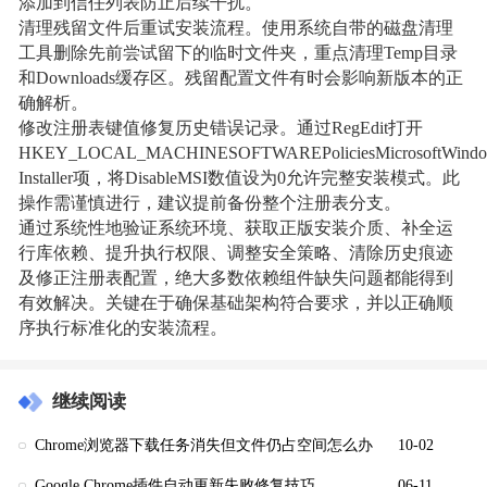
添加到信任列表防止后续干扰。
清理残留文件后重试安装流程。使用系统自带的磁盘清理
工具删除先前尝试留下的临时文件夹，重点清理Temp目录
和Downloads缓存区。残留配置文件有时会影响新版本的正
确解析。
修改注册表键值修复历史错误记录。通过RegEdit打开
HKEY_LOCAL_MACHINESOFTWAREPoliciesMicrosoftWind
Installer项，将DisableMSI数值设为0允许完整安装模式。此
操作需谨慎进行，建议提前备份整个注册表分支。
通过系统性地验证系统环境、获取正版安装介质、补全运
行库依赖、提升执行权限、调整安全策略、清除历史痕迹
及修正注册表配置，绝大多数依赖组件缺失问题都能得到
有效解决。关键在于确保基础架构符合要求，并以正确顺
序执行标准化的安装流程。
继续阅读
Chrome浏览器下载任务消失但文件仍占空间怎么办
10-02
Google Chrome插件自动更新失败修复技巧
06-11