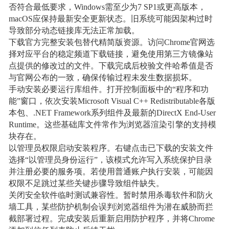
否符合最低要求，Windows需至少为7 SP1或更高版本，
macOS应保持最新安全更新状态。旧系统可能因架构过时
导致部分动态链接库无法正常加载。
下载官方完整安装包替代精简版资源。访问Chrome官网选
择对应平台的稳定频道下载链接，避免使用第三方镜像站
点提供的修改过的文件。下载完成后校验文件哈希值是否
与官网公布的一致，确保传输过程未发生数据损坏。
手动安装必要运行库组件。打开控制面板中的“程序和功
能”窗口，依次安装Microsoft Visual C++ Redistributable各版
本包、.NET Framework系列组件及最新的DirectX End-User
Runtime。这些基础库文件常作为浏览器渲染引擎的支持模
块存在。
以管理员权限启动安装程序。右键点击已下载的安装文件
选择“以管理员身份运行”，该模式允许写入系统保护目录
并注册必要的服务项。若使用普通账户执行安装，可能因
权限不足跳过某些关键步骤导致组件缺失。
关闭安全软件临时测试兼容性。暂时禁用杀毒软件和防火
墙工具，某些防护机制会误判浏览器组件为潜在威胁而拦
截部署过程。完成安装后重新启用防护程序，并将Chrome