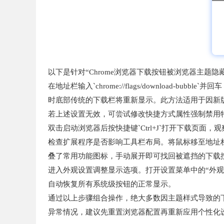
以下是针对“Chrome浏览器下载按钮被浏览器主题
在地址栏输入`chrome://flags/download-bu
时底部传统的下载栏将重新显示。此方法适用于因新
若上述设置无效，可尝试修改快捷方式属性强制禁用特定特性。右键
双击启动浏览器后按快捷键`Ctrl+J`打开下载页面
检查扩展程序是否影响工具栏布局。将鼠标移至地址
叠了常用功能图标，手动展开即可找回被遮挡的下载
进入外观设置调整显示选项。打开设置菜单中的“外观
自动恢复所有系统级按钮的正常显示。
通过以上步骤组合操作，绝大多数因主题样式导致的
异常情况，建议先重置浏览器配置再重新应用个性化