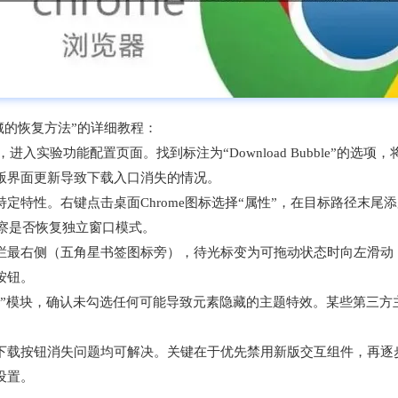
隐藏的恢复方法”的详细教程：
bble`并回车，进入实验功能配置页面。找到标注为“Download Bubble”
版界面更新导致下载入口消失的情况。
点击桌面Chrome图标选择“属性”，在目标路径末尾添加空格及参数`--dis
，观察是否恢复独立窗口模式。
栏最右侧（五角星书签图标旁），待光标变为可拖动状态时向左滑动
按钮。
”模块，确认未勾选任何可能导致元素隐藏的主题特效。某些第三方
下载按钮消失问题均可解决。关键在于优先禁用新版交互组件，再逐
设置。