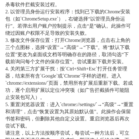
杀毒软件拦截安装过程。
2. 以管理员身份运行安装程序：找到已下载的Chrome安装
包（如`ChromeSetup.exe`），右键选择“以管理员身份运
行”。若弹出用户账户控制提示，点击“是”确认。此操作可
绕过因账户权限不足导致的安装失败。
3. 修改文件保存位置：打开Chrome浏览器，点击右上角的
三个点图标，选择“设置”→“高级”→“下载”。将“默认下载
位置”更改为桌面或文档等明确存在的路径，取消勾选“下
载前询问每个文件的保存位置”。尝试重新下载并安装。
4. 关闭第三方扩展干扰：按`Ctrl+Shift+Esc`打开任务管理
器，结束所有含`Google`或`Chrome`字样的进程。进入
`chrome://extensions/`页面，禁用所有扩展后重新下载。若成
功，逐个启用扩展以定位冲突项（如广告拦截插件可能阻
止安装包写入）。
5. 重置浏览器设置：进入`chrome://settings/`→“高级”→“重置
和清理”，点击“恢复设置为其原始默认值”。此操作会保留
书签和密码，但删除其他自定义设置。重启浏览器后再次
尝试下载。
请注意，以上方法按顺序尝试，每尝试一种方法后，可立