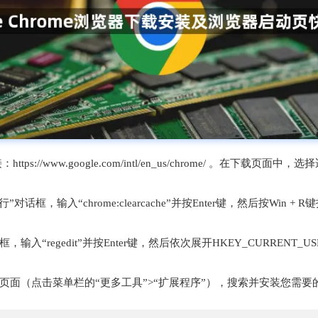
tps://www.google.com/intl/en_us/chrome/ 。在下
对话框，输入“chrome:clearcache”并按Enter键，然后按Win + R键
gedit”并按Enter键，然后依次展开HKEY_CURRENT_USER\Software\G
程序页面（点击菜单栏的“更多工具”>“扩展程序”），搜索并安装您需