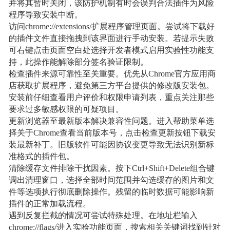
并将其暂时关闭，该防护机制有时会误判合法插件为风险
程序导致安装中断。
访问chrome://extensions/扩展程序管理页面。尝试将下载好
的插件文件直接拖拽到该界面进行手动安装。若提示失败
可右键点击页面空白处选择开发者模式启用实验性功能支
持，此操作能解除部分签名验证限制。
检查插件来源可靠性至关重要。优先从Chrome官方应用商
店获取扩展程序，避免第三方平台提供的修改版安装包。
安装前仔细查看用户评价和权限申请列表，重点关注那些
要求过多敏感权限的可疑项目。
更新浏览器至最新版本解决兼容性问题。进入帮助菜单选
择关于Chrome查看当前版本号，点击检查更新按钮下载安
装最新补丁。旧版软件可能因协议变更导致无法识别新标
准格式的插件包。
清除缓存文件排除干扰因素。按下Ctrl+Shift+Delete组合键
调出清理窗口，选择全部时间范围并勾选缓存的图片和文
件等选项执行彻底删除操作。残留的临时数据可能影响新
插件的正常加载流程。
遇到反复拦截的情况可尝试特殊处理。在地址栏输入
chrome://flags/进入实验功能页面，搜索相关关键词找到针对